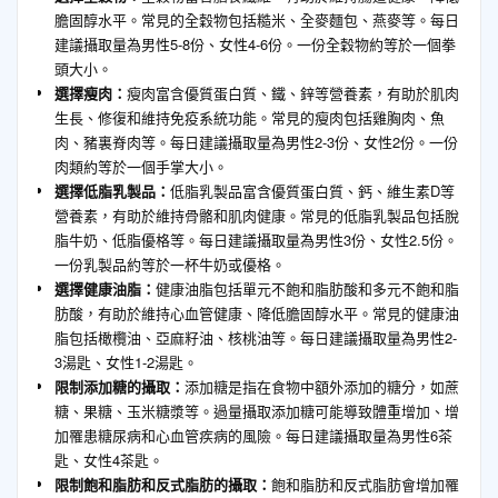
膽固醇水平。常見的全穀物包括糙米、全麥麵包、燕麥等。每日
建議攝取量為男性5-8份、女性4-6份。一份全穀物約等於一個拳
頭大小。
選擇瘦肉：
瘦肉富含優質蛋白質、鐵、鋅等營養素，有助於肌肉
生長、修復和維持免疫系統功能。常見的瘦肉包括雞胸肉、魚
肉、豬裏脊肉等。每日建議攝取量為男性2-3份、女性2份。一份
肉類約等於一個手掌大小。
選擇低脂乳製品：
低脂乳製品富含優質蛋白質、鈣、維生素D等
營養素，有助於維持骨骼和肌肉健康。常見的低脂乳製品包括脫
脂牛奶、低脂優格等。每日建議攝取量為男性3份、女性2.5份。
一份乳製品約等於一杯牛奶或優格。
選擇健康油脂：
健康油脂包括單元不飽和脂肪酸和多元不飽和脂
肪酸，有助於維持心血管健康、降低膽固醇水平。常見的健康油
脂包括橄欖油、亞麻籽油、核桃油等。每日建議攝取量為男性2-
3湯匙、女性1-2湯匙。
限制添加糖的攝取：
添加糖是指在食物中額外添加的糖分，如蔗
糖、果糖、玉米糖漿等。過量攝取添加糖可能導致體重增加、增
加罹患糖尿病和心血管疾病的風險。每日建議攝取量為男性6茶
匙、女性4茶匙。
限制飽和脂肪和反式脂肪的攝取：
飽和脂肪和反式脂肪會增加罹