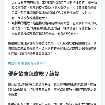
患心血管疾病的風險。常見的飽和脂肪包括動物性脂肪、椰子油
和棕櫚油等。常見的反式脂肪包括人造奶油、人造黃油和油炸食
品等。每日建議攝取量為飽和脂肪不超過男性30克、女性20
克；反式脂肪應儘量避免。
限制鈉的攝取：
過量攝取鈉可能導致高血壓、心臟病和中風的風
險增加。常見的鈉來源包括加工食品、罐頭食品和冷凍食品等。
每日建議攝取量為男性2300毫克、女性1800毫克。
遵循這些健身飲食的營養選擇技巧，可以幫助您維持健康體重、預
防慢性疾病並增強體能。如果您有特殊健康狀況或需要更詳細的飲
食建議，請諮詢註冊營養師或醫生。
可以參考 健身飲食怎麼吃？
健身飲食怎麼吃？結論
健身飲食是打造完美體態的基礎，也是實現健康目標的關鍵。瞭解
如何正確飲食，均衡補充營養素，掌握飲食技巧，纔能有效提高健
身效果。
均衡的飲食主要包括碳水化合物、蛋白質、脂肪、維生素和礦物質