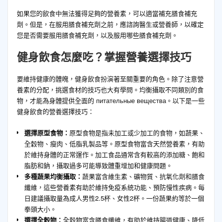
如果您的飲食中無法獲得足夠的營養素，可以適當補充膳食補充
劑。但是，在服用膳食補充劑之前，應諮詢醫生或營養師，以確定
您是否需要服用膳食補充劑，以及服用哪些膳食補充劑。
健身飲食怎麼吃？掌握營養選擇技巧
要維持健康的體魄，健身飲食扮演著至關重要的角色。除了注意營
養素的分配，挑選食材的技巧也大有學問。均衡攝取不同類別的食
物，才能為身體提供全面的 питательные вещества。以下是一些
健身飲食的營養選擇技巧：
選擇原型食物：
原型食物是指未加工或少加工的食物，如蔬果、
全穀物、瘦肉、低脂乳製品等。原型食物富含天然營養素，有助
於維持身體的正常運作。加工食品通常含有較高的添加糖、飽和
脂肪和鈉，攝取過多可能導致體重增加和健康問題。
多種蔬果均衡攝取：
蔬果富含維生素、礦物質、抗氧化劑和膳食
纖維，這些營養素有助於維持免疫系統功能、預防慢性疾病。每
日建議攝取量為成人男性2.5杯、女性2杯。一份蔬果約等於一個
拳頭大小。
選擇全穀物：
全穀物富含膳食纖維，有助於維持腸道健康、降低