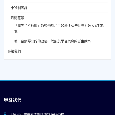
小班制團課
活動花絮
「我老了不行啦」然後他就吊了90秒！這些長輩打破大家的想
像
從一台鋼琴開始的改變｜體能美學音樂會的誕生故事
聯絡我們
聯絡我們
420 台中市豐原區圓環西路198號2樓