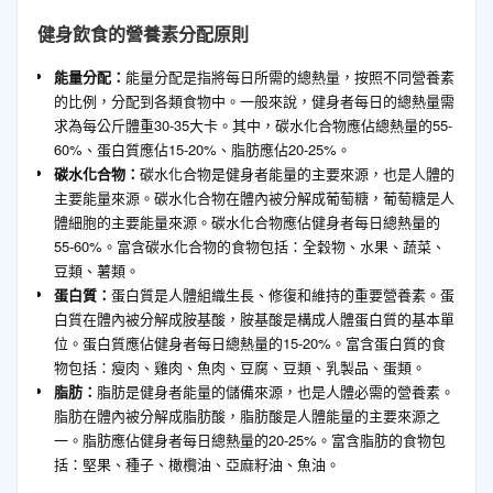
健身飲食的營養素分配原則
能量分配：
能量分配是指將每日所需的總熱量，按照不同營養素
的比例，分配到各類食物中。一般來說，健身者每日的總熱量需
求為每公斤體重30-35大卡。其中，碳水化合物應佔總熱量的55-
60%、蛋白質應佔15-20%、脂肪應佔20-25%。
碳水化合物：
碳水化合物是健身者能量的主要來源，也是人體的
主要能量來源。碳水化合物在體內被分解成葡萄糖，葡萄糖是人
體細胞的主要能量來源。碳水化合物應佔健身者每日總熱量的
55-60%。富含碳水化合物的食物包括：全穀物、水果、蔬菜、
豆類、薯類。
蛋白質：
蛋白質是人體組織生長、修復和維持的重要營養素。蛋
白質在體內被分解成胺基酸，胺基酸是構成人體蛋白質的基本單
位。蛋白質應佔健身者每日總熱量的15-20%。富含蛋白質的食
物包括：瘦肉、雞肉、魚肉、豆腐、豆類、乳製品、蛋類。
脂肪：
脂肪是健身者能量的儲備來源，也是人體必需的營養素。
脂肪在體內被分解成脂肪酸，脂肪酸是人體能量的主要來源之
一。脂肪應佔健身者每日總熱量的20-25%。富含脂肪的食物包
括：堅果、種子、橄欖油、亞麻籽油、魚油。