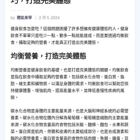
巧，打造完美體態
by
體能美學
2 月 5, 2024
健身飲食怎麼吃？這個問題困擾了許多想擁有健康體態的人。健身
飲食不單單只是吃少一點、動多一點就能達成，而是要透過均衡飲
食，攝取足夠的營養，才能真正打造出完美體態。
均衡營養，打造完美體態
均衡營養是健身飲食的基礎，也是打造完美體態的關鍵。均衡飲食
是指在飲食中攝取足夠的營養素，包括碳水化合物、蛋白質、脂
肪、維生素和礦物質，以滿足身體的需求。均衡飲食可以幫助您保
持健康體重、增強肌肉、提高能量水平，並降低患慢性疾病的風
險。
碳水化合物是身體的主要能量來源，也是大腦和神經系統的必需營
養素。碳水化合物在體內分解為葡萄糖，葡萄糖是細胞的主要能量
來源。碳水化合物含量高的食物包括米飯、麵條、麵包、水果和蔬
菜。蛋白質是肌肉、骨骼和皮膚的主要組成部分，也是合成激素和
酶的必需營養素。蛋白質含量高的食物包括肉類、魚類、雞蛋、豆