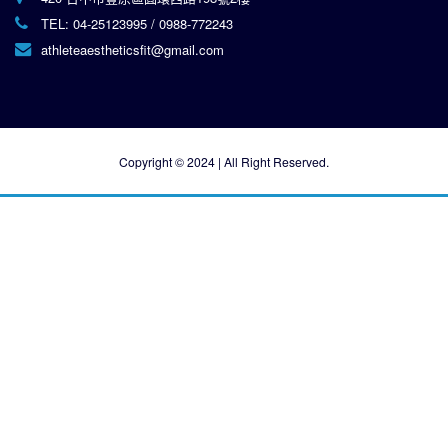
TEL:
04-25123995
/
0988-772243
athleteaestheticsfit@gmail.com
Copyright © 2024 | All Right Reserved.