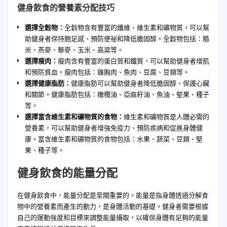
健身飲食的營養素分配技巧
選擇全穀物：
全穀物含有豐富的纖維、維生素和礦物質，可以幫
助健身者保持飽足感、預防便祕和降低膽固醇。全穀物包括：糙
米、燕麥、藜麥、玉米、高粱等。
選擇瘦肉：
瘦肉含有豐富的蛋白質和鐵質，可以幫助健身者增肌
和預防貧血。瘦肉包括：雞胸肉、魚肉、豆腐、豆類等。
選擇健康脂肪：
健康脂肪可以幫助健身者降低膽固醇、保護心臟
和關節。健康脂肪包括：橄欖油、亞麻籽油、魚油、堅果、種子
等。
選擇富含維生素和礦物質的食物：
維生素和礦物質是人體必需的
營養素，可以幫助健身者增強免疫力、預防疾病和促進身體健
康。富含維生素和礦物質的食物包括：水果、蔬菜、豆類、堅
果、種子等。
健身飲食的能量分配
在健身飲食中，能量分配是至關重要的。能量是指身體透過分解食
物中的營養素而產生的動力，是身體活動的基礎。健身者需要根據
自己的運動強度和目標來調整能量攝取，以確保身體有足夠的能量