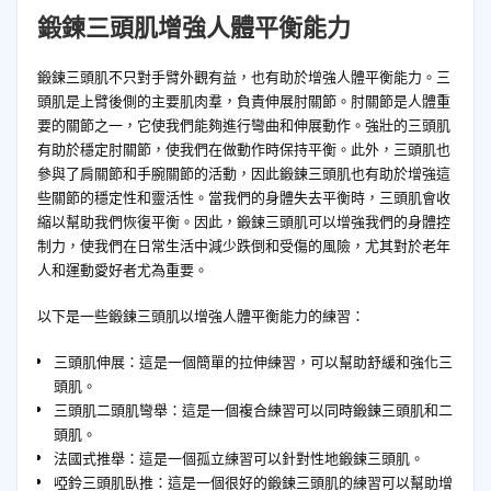
鍛鍊三頭肌增強人體平衡能力
鍛鍊三頭肌不只對手臂外觀有益，也有助於增強人體平衡能力。三
頭肌是上臂後側的主要肌肉羣，負責伸展肘關節。肘關節是人體重
要的關節之一，它使我們能夠進行彎曲和伸展動作。強壯的三頭肌
有助於穩定肘關節，使我們在做動作時保持平衡。此外，三頭肌也
參與了肩關節和手腕關節的活動，因此鍛鍊三頭肌也有助於增強這
些關節的穩定性和靈活性。當我們的身體失去平衡時，三頭肌會收
縮以幫助我們恢復平衡。因此，鍛鍊三頭肌可以增強我們的身體控
制力，使我們在日常生活中減少跌倒和受傷的風險，尤其對於老年
人和運動愛好者尤為重要。
以下是一些鍛鍊三頭肌以增強人體平衡能力的練習：
三頭肌伸展：這是一個簡單的拉伸練習，可以幫助舒緩和強化三
頭肌。
三頭肌二頭肌彎舉：這是一個複合練習可以同時鍛鍊三頭肌和二
頭肌。
法國式推舉：這是一個孤立練習可以針對性地鍛鍊三頭肌。
啞鈴三頭肌臥推：這是一個很好的鍛鍊三頭肌的練習可以幫助增