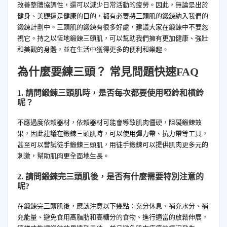
改善整體協調性，還可以減少日常活動的疲勞。因此，無論是出於
健身、美觀還是健康的目的，都有必要將三頭肌的鍛鍊納入我們的
鍛鍊計劃中。三頭肌的鍛鍊有很多好處，建議大家在鍛鍊中不要忽
視它。持之以恆地鍛鍊三頭肌，可以幫助我們擁有更加健康、強壯
和美觀的身體，並在生活中獲得更多的便利和樂趣。
為什麼要練三頭？ 常見問題快速FAQ
1. 請問鍛鍊三頭肌時，是否每次都要使用啞鈴和槓鈴
呢？
不應過度依賴器材，依賴器材可能會導致肌肉僵硬，阻礙鍛鍊效
果，因此建議在鍛鍊三頭肌時，可以使用彈力帶、抗力帶等工具，
甚至可以嘗試徒手鍛鍊三頭肌，用徒手鍛鍊可以提供肌肉更多元的
刺激，幫助肌肉更全面地生長。
2. 請問鍛鍊完三頭肌後，是否有什麼需要特別注意的
呢?
在鍛鍊完三頭肌後，應該注意以下幾點：充分休息、補充水分、補
充能量、避免食用高脂肪和高糖分的食物、進行適當的放鬆伸展，