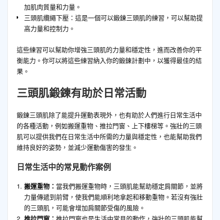
加肌肉質量和力量。
三頭肌纜繩下壓：這是一個可以鍛鍊三頭肌的練習，可以幫助提
高力量和控制力。
這些練習可以幫助你增強三頭肌的力量和穩定性，進而改善你的平
衡能力。你可以將這些練習納入你的鍛鍊計劃中，以獲得最佳的結
果。
三頭肌鍛鍊有助於日常活動
鍛鍊三頭肌除了能提升運動表現外，也有助於人們進行日常生活中
的各種活動，例如搬運重物、推拉門窗、上下樓梯等。強壯的三頭
肌可以提供我們在日常生活中所需的力量與穩定性，也能幫助我們
維持良好的姿勢，並減少運動傷害的發生。
日常生活中的常見動作案例
搬運重物：
當我們搬運重物時，三頭肌能幫助穩定肩關節，並將
力量傳遞到前臂，使我們能順利地拿起和移動重物。若沒有強壯
的三頭肌，可能會增加肩關節受傷的風險。
推拉門窗：
推拉門窗也是生活中常見的動作，強壯的三頭肌能幫