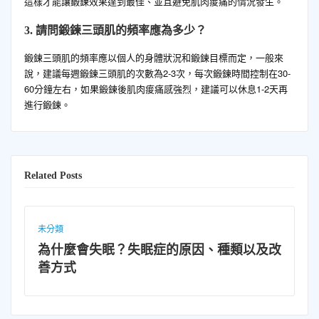
這樣才能讓鍛鍊效果達到最佳、並且避免肌肉痠痛的情況發生。
3. 請問鍛鍊三頭肌的頻率應為多少？
鍛鍊三頭肌的頻率應以個人的身體狀況和鍛鍊目標而定，一般來
說，建議每週鍛鍊三頭肌的次數為2-3次，每次鍛鍊時間控制在30-
60分鐘左右，如果鍛鍊後肌肉痠痛感強烈，建議可以休息1-2天再
進行鍛鍊。
Related Posts
未分類
因、種類以及改
壺鈴擺盪教學：燃脂增肌、鍛鍊
入門指南