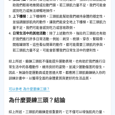
助我們輕易地推開或拉動門窗。若三頭肌力量不足，我們可能會
感到吃力或無法順暢地操作。
上下樓梯：
上下樓梯時，三頭肌能幫助我們維持身體的穩定性，
並協調腿部肌肉的動作，讓我們能安全地上下樓梯。若三頭肌力
量不足，我們可能會感到吃力或容易跌倒。
日常生活中的其他活動：
除了上述動作外，強壯的三頭肌也有助
於我們進行許多日常活動，例如：刷牙、梳頭、穿衣、繫鞋帶、
開瓶罐頭等。這些看似簡單的動作，都可能需要三頭肌的參與，
若三頭肌力量不足，可能會影響我們日常生活中的便利性。
綜上所述，鍛鍊三頭肌不僅能提升運動表現，也有助於我們進行日
常生活中的各種動作，維持良好的姿勢，並減少運動傷害的發生。
因此，無論你是運動員或是普通大眾，都應將三頭肌鍛鍊納入你的
訓練計畫中，以獲得全面的身體素質與更好的生活品質。
可以參考 為什麼要練三頭？
為什麼要練三頭？結論
綜上所述，三頭肌的鍛鍊是很重要的，它不僅可以增強肌肉力量、