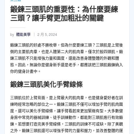
鍛鍊三頭肌的重要性：為什麼要練
三頭？讓手臂更加粗壯的關鍵
by
體能美學
2 月 5, 2024
鍛鍊三頭肌的好處不勝枚舉，但為什麼要練三頭？三頭肌是上臂後
側的主要肌肉羣，也是人體第二大的肌肉羣，僅次於股四頭肌。鍛
鍊三頭肌不只能增強力量和圍度，還能改善身體整體的外觀和體
態。因此，無論你是健身新手還是老手，都應該把三頭肌鍛鍊納入
你的健身計畫中。
鍛鍊三頭肌美化手臂線條
三頭肌位於上臂背面，是上臂最大的肌肉羣，也是健身愛好者在訓
練時經常忽略的部位之一。鍛鍊三頭肌不僅可以增加手臂的肌肉圍
度，還可以美化手臂線條，讓手臂看起來更加緊緻有型。大多數健
身房中常見的器械訓練、徒手訓練動作，都能對三頭肌進行有效鍛
鍊。若想要打造完美手臂線條，三頭肌的訓練不可或缺。除了美觀
之外，鍛鍊三頭肌還可以增強手臂的力量和握力，並改善整體的運