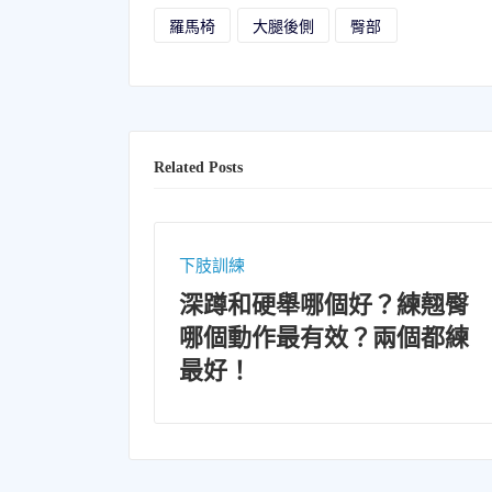
羅馬椅
大腿後側
臀部
Related Posts
下肢訓練
好？練翹臀
深蹲和硬舉有什麼不同？
？兩個都練
練肌群一次搞懂｜新手健
觀念