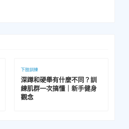
下肢訓練
訓
羅馬椅怎麼調整高度？弄懂
身
才能練出翹臀！