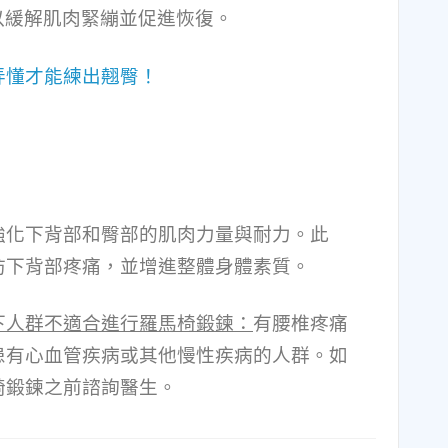
以緩解肌肉緊繃並促進恢復。
弄懂才能練出翹臀！
強化下背部和臀部的肌肉力量與耐力。此
防下背部疼痛，並增進整體身體素質。
下人群不適合進行羅馬椅鍛鍊：
有腰椎疼痛
患有心血管疾病或其他慢性疾病的人群。如
椅鍛鍊之前諮詢醫生。