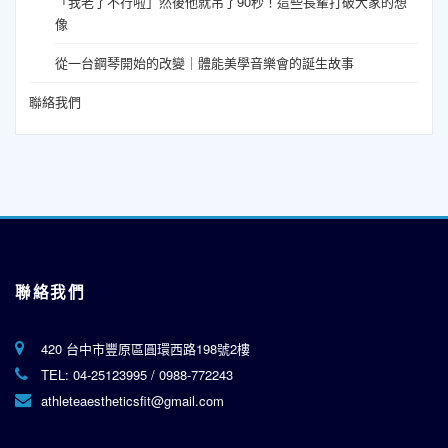
「我老了不行啦」然後他就吊了90秒！這些長輩打破大家的想
像
從一台鋼琴開始的改變｜體能美學音樂會的誕生故事
聯絡我們
聯絡我們
420 台中市豐原區圓環西路198號2樓
TEL:
04-25123995
/
0988-772243
athleteaestheticsfit@gmail.com