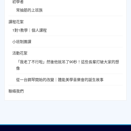
初學者
常抽筋的上班族
課程花絮
1對1教學｜個人課程
小班制團課
活動花絮
「我老了不行啦」然後他就吊了90秒！這些長輩打破大家的想
像
從一台鋼琴開始的改變｜體能美學音樂會的誕生故事
聯絡我們