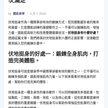
次滿足
by
體能美學
2 月 1, 2024
伏地挺身作為一種簡單卻有效的鍛鍊方式，受到運動愛好者的推崇
和喜愛。它是體能訓練的基礎動作之一，不僅可以鍛鍊肌肉，增強
力量，還能提高耐力和改善整體健康狀況。
伏地挺身有什麼好處？
透過這篇文章，我們將探討伏地挺身對人體的正面影響，並激勵您
將其納入您的鍛鍊計畫中。
伏地挺身的好處一：鍛鍊全身肌肉，打
造完美體態。
伏地挺身可說是健身界中最簡單卻最有效的動作之一，它不僅可以
鍛鍊多個肌羣，還能增強肌肉力量，以下就來看看伏地挺身的好
處，幫助你打造完美的體態：
伏地挺身是一種全身性的複合動作，可以同時鍛鍊到多個肌羣，包
括胸肌、三頭肌、肩膀、背肌，以及核心肌羣。這些肌羣都是維持
良好體態的重要關鍵，伏地挺身可以幫助你增強這些肌羣的力量，
讓你的肌肉更加緊實。