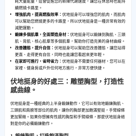
耗大量能量，這會促進您的新陳代謝速度，讓您在休息時也能持
續燃燒卡路里。
增強肌肉，提高燃脂效率：
伏地挺身可以增強您的肌肉，而肌肉
可以幫助您燃燒更多的卡路里，所以伏地挺身是一種非常有效的
減肥運動。
鍛鍊多個肌羣，全面塑造身材：
伏地挺身可以鍛鍊到胸肌、三頭
肌、背肌、核心肌羣等多個肌羣，幫助你打造完美的身材曲線。
改善體態，提升自信：
伏地挺身可以幫助您改善體態，讓您站得
更直、走得更有自信，同時也能讓您看起來更年輕。
在家即可進行，省時省力：
伏地挺身不需要任何器材，您可以在
家裡、健身房或戶外任何地方進行，非常方便快捷。
伏地挺身的好處三：雕塑胸型，打造性
感曲線。
伏地挺身是一種經典的上半身鍛鍊動作，它可以有效地鍛鍊胸肌、
三頭肌和肩膀等部位的肌肉，讓你的胸部更加飽滿堅挺，手臂線條
更加緊緻。如果你想擁有性感的胸型和手臂線條，那麼伏地挺身絕
對是你的必備鍛鍊動作。
1. 鍛鍊胸肌，打造飽滿胸型