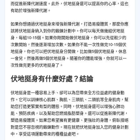
而促進新陳代謝速度。此外，伏地挺身還可以提高你的心率，這也
有助於增強新陳代謝。
如果你想通過伏地挺身來增強新陳代謝，打造易瘦體質，那麼你應
該將伏地挺身納入到你的鍛鍊計劃中。你可以每天做幾組伏地挺
身，每組10-15個。如果你剛開始做伏地挺身，你可以先從較少的
次數開始，然後逐漸增加次數。如果你不能一次性做完10-15個伏
地挺身，你也可以把伏地挺身分開做，比如做5個伏地挺身，休息
一會兒，然後再做5個伏地挺身。隨著你的體能增強，你就可以一
次性做完更多的伏地挺身了。
伏地挺身有什麼好處？結論
伏地挺身是一種容易上手、卻可以為您帶來全方位益處的健身動
作。它可以訓練核心肌群、胸肌、三頭肌、二頭肌等全身肌肉，幫
助您打造更緊實有型的體態。同時，伏地挺身還可以增強心肺功
能、預防疾病，以及幫助您燃燒脂肪塑身。還可以促進新陳代謝，
塑造易瘦體質。如果您希望擁有更健康、更強壯的身體，俯臥撐絕
對是您不容忽視的鍛鍊動作。現在就把伏地挺身加入您的健身計劃
中，享受這項運動帶來的種種益處吧。