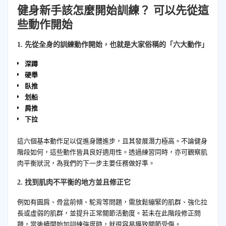
健身新手該怎麼開始訓練？ 可以先從這
些
動作開始
1. 先從全身的訓練動作開始，也就是大家俗稱的「六大動作」
深蹲
硬舉
臥推
划船
肩推
下拉
這六個基本動作足以促進身體進步，且其發展潛力極高。不論健身
階段如何，這些動作皆具良好適用性。透過練習同時，亦可觀察肌
肉平衡狀況，為我們的下一步主要任務做好準。
2. 找到肌肉不平衡的地方並且修正它
例如有圓肩、骨盆前傾、駝背等問題，需放鬆繃緊的肌群、強化拉
長或虛弱的肌群，並提升正常關節活動度。若未在此階段修正問
題，當後續開始加訓練強度時，就很容易導致關節受傷。