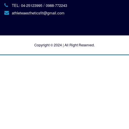
TEL:
04-25123995
/
0988-772243
athleteaestheticsfit@gmail.com
Copyright © 2024 | All Right Reserved.