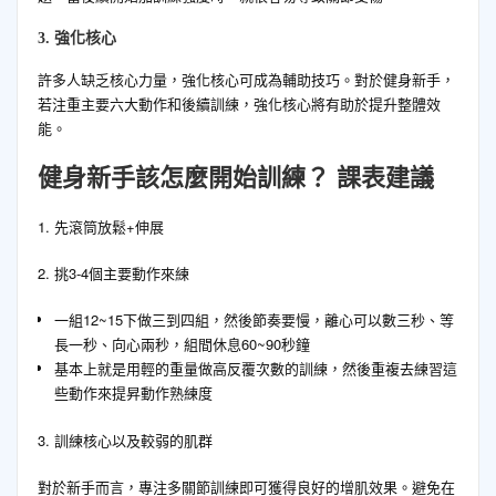
3. 強化核心
許多人缺乏核心力量，強化核心可成為輔助技巧。對於健身新手，
若注重主要六大動作和後續訓練，強化核心將有助於提升整體效
能。
健身新手該怎麼開始訓練？
課表建議
1. 先滾筒放鬆+伸展
2. 挑3-4個主要動作來練
一組12~15下做三到四組，然後節奏要慢，離心可以數三秒、等
長一秒、向心兩秒，組間休息60~90秒鐘
基本上就是用輕的重量做高反覆次數的訓練，然後重複去練習這
些動作來提昇動作熟練度
3. 訓練核心以及較弱的肌群
對於新手而言，專注多關節訓練即可獲得良好的增肌效果。避免在