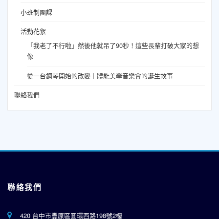
小班制團課
活動花絮
「我老了不行啦」然後他就吊了90秒！這些長輩打破大家的想
像
從一台鋼琴開始的改變｜體能美學音樂會的誕生故事
聯絡我們
聯絡我們
420 台中市豐原區圓環西路198號2樓