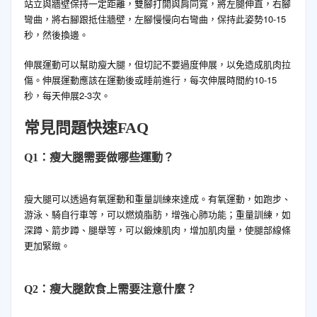
站立與牆壁保持一定距離，雙腳打開與肩同寬，將左腿伸直，右腳
彎曲，將右腳跟抵住牆壁，左腳慢慢向右彎曲，保持此姿勢10-15
秒，然後換邊。
伸展運動可以幫助瘦大腿，但切記不要過度伸展，以免造成肌肉拉
傷。伸展運動應該在運動後或睡前進行，每次伸展時間約10-15
秒，每天伸展2-3次。
常見問題快速FAQ
Q1：瘦大腿需要做哪些運動？
瘦大腿可以透過有氧運動和重量訓練來達成。有氧運動，如跑步、
游泳、騎自行車等，可以燃燒脂肪，增強心肺功能；重量訓練，如
深蹲、箭步蹲、腿舉等，可以鍛煉肌肉，增加肌肉量，使腿部線條
更加緊緻。
Q2：瘦大腿飲食上需要注意什麼？