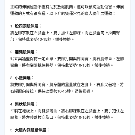
正確的伸展運動不僅有助於放鬆肌肉，還可以預防運動傷害。伸展
運動的方式有很多種，以下介紹幾種常見的瘦大腿伸展運動：
1.
股四頭肌伸展：
將左腳掌放在右膝蓋上，雙手抓住左腳踝，將左膝蓋向上拉向臀
部，保持此姿勢10-15秒，然後換邊。
2.
膕繩肌伸展：
站立與牆壁保持一定距離，雙腳打開與肩同寬，將右腿伸直，左腳
彎曲，將右腳跟抵住牆壁，保持此姿勢10-15秒，然後換邊。
3.
小腿伸展：
將雙腳打開與肩同寬，將身體的重量放在左腳上，右腳尖著地，將
右腳跟向後拉，保持此姿勢10-15秒，然後換邊。
4.
梨狀肌伸展：
平躺在地板上，將雙膝彎曲，將右腳踝放在左膝蓋上，雙手抱住左
膝蓋，將左膝蓋拉向胸口，保持此姿勢10-15秒，然後換邊。
5.
大腿內側肌羣伸展：