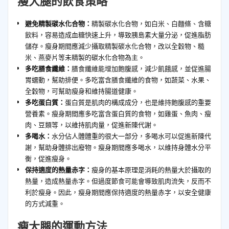
瘦大腿的飲食策略
避免精製碳水化合物：
精製碳水化合物，如白米、白麵條、含糖
飲料，容易造成血糖快速上升，導致胰島素大量分泌，促進脂肪
儲存。瘦身期間應減少攝取精製碳水化合物，改以全穀物、糙
米、燕麥片等未精製的碳水化合物為主。
多吃膳食纖維：
膳食纖維能增加飽腹感，減少飢餓感，並促進腸
胃蠕動，幫助排便。多吃富含膳食纖維的食物，如蔬菜、水果、
全穀物，可幫助瘦身和維持腸道健康。
多吃蛋白質：
蛋白質是肌肉的構成成分，也是維持飽腹感的重要
營養素。瘦身期間應多吃富含蛋白質的食物，如雞蛋、魚肉、瘦
肉、豆類等，以維持肌肉量，促進新陳代謝。
多喝水：
水分佔人體體重的很大一部分，多喝水可以促進新陳代
謝，幫助身體排出廢物。瘦身期間應多喝水，以維持身體水分平
衡，促進瘦身。
保持適度的熱量赤字：
瘦身的基本原理是消耗的熱量大於攝取的
熱量，造成熱量赤字。但過度節食可能會導致肌肉流失，反而不
利於瘦身。因此，瘦身期間應保持適度的熱量赤字，以安全健康
的方式減重。
瘦大腿的運動方法