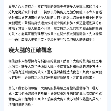
愛美之心人皆有之，擁有勻稱的體態更是許多人夢寐以求的目標，
尤其是對於女性來說，一雙修長的美腿更是加分關鍵。不少人會透
過各種瘦身方法來達到瘦大腿的目的，網路上流傳著各種不同的瘦
大腿運動，聲稱能夠快速有效地減少腿部脂肪，但這些運動真的有
效嗎？其實，瘦大腿並不容易，需要持之以恆的努力和正確的鍛鍊
方法，才能真正達到理想的效果。在開始瘦大腿運動前，先來瞭解
一下為什麼瘦大腿很重要，以及有哪些常見的瘦大腿運動吧！
瘦大腿的正確觀念
相信很多人都想擁有勻稱修長的雙腿，然而，大腿的贅肉卻總是難
以消除。許多人為了快速瘦大腿，不惜嘗試各種極端的減肥方法，
不僅沒有達到預期的效果，還可能對身體造成傷害。其實，瘦大腿
沒有捷徑，必須持之以恆的運動和健康飲食，才能看到效果。
首先，我們必須瞭解，大腿的脂肪堆積是身體能量儲存的一種方
式。當我們攝取過多的熱量，身體就會將多餘的能量以脂肪的形式
儲存在皮下組織中。因此，想要瘦大腿，就必須減少熱量的攝取，
增加熱量的消耗。