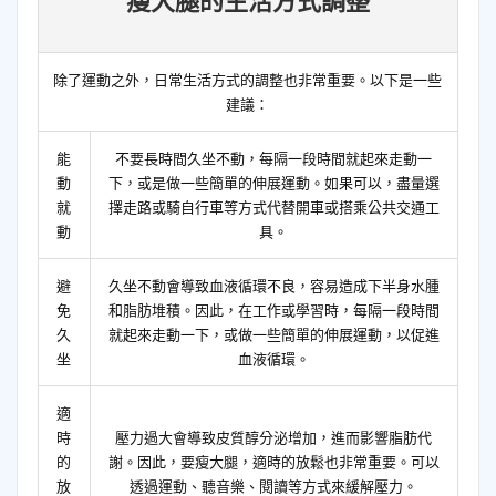
瘦大腿的生活方式調整
除了運動之外，日常生活方式的調整也非常重要。以下是一些
建議：
能
不要長時間久坐不動，每隔一段時間就起來走動一
動
下，或是做一些簡單的伸展運動。如果可以，盡量選
就
擇走路或騎自行車等方式代替開車或搭乘公共交通工
動
具。
避
久坐不動會導致血液循環不良，容易造成下半身水腫
免
和脂肪堆積。因此，在工作或學習時，每隔一段時間
久
就起來走動一下，或做一些簡單的伸展運動，以促進
坐
血液循環。
適
時
壓力過大會導致皮質醇分泌增加，進而影響脂肪代
的
謝。因此，要瘦大腿，適時的放鬆也非常重要。可以
放
透過運動、聽音樂、閱讀等方式來緩解壓力。