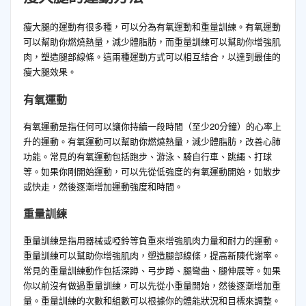
瘦大腿的運動有很多種，可以分為有氧運動和重量訓練。有氧運動
可以幫助你燃燒熱量，減少體脂肪，而重量訓練可以幫助你增強肌
肉，塑造腿部線條。這兩種運動方式可以相互結合，以達到最佳的
瘦大腿效果。
有氧運動
有氧運動是指任何可以讓你持續一段時間（至少20分鐘）的心率上
升的運動。有氧運動可以幫助你燃燒熱量，減少體脂肪，改善心肺
功能。常見的有氧運動包括跑步、游泳、騎自行車、跳繩、打球
等。如果你剛開始運動，可以先從低強度的有氧運動開始，如散步
或快走，然後逐漸增加運動強度和時間。
重量訓練
重量訓練是指用器械或啞鈴等負重來增強肌肉力量和耐力的運動。
重量訓練可以幫助你增強肌肉，塑造腿部線條，提高新陳代謝率。
常見的重量訓練動作包括深蹲、弓步蹲、腿彎曲、腿伸展等。如果
你以前沒有做過重量訓練，可以先從小重量開始，然後逐漸增加重
量。重量訓練的次數和組數可以根據你的體能狀況和目標來調整。